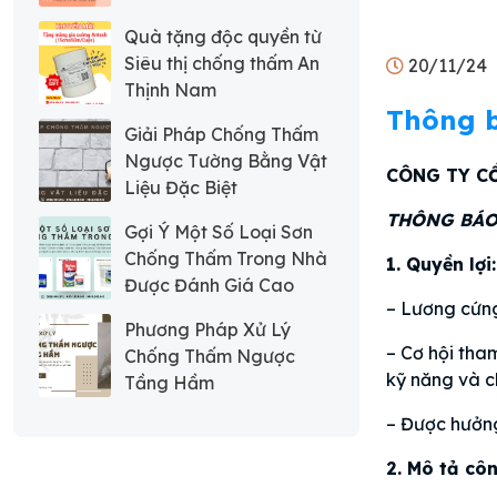
Quà tặng độc quyền từ
Siêu thị chống thấm An
20/11/24
Thịnh Nam
Thông b
Giải Pháp Chống Thấm
Ngược Tường Bằng Vật
CÔNG TY C
Liệu Đặc Biệt
THÔNG BÁO 
Gợi Ý Một Số Loại Sơn
Chống Thấm Trong Nhà
1. Quyền lợi:
Được Đánh Giá Cao
– Lương cứng
Phương Pháp Xử Lý
– Cơ hội tha
Chống Thấm Ngược
kỹ năng và 
Tầng Hầm
– Được hưởng
2. Mô tả côn