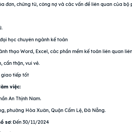
óa đơn, chứng từ, công nợ và các vấn đề liên quan của bộ 
ữ.
 đại học chuyên ngành kế toán
ành thạo Word, Excel, các phần mềm kế toán liên quan liê
 cẩn thận, vui vẻ.
giao tiếp tốt
làm việc:
hần An Thịnh Nam.
ông, phường Hòa Xuân, Quận Cẩm Lệ, Đà Nẵng.
hồ sơ
: Đến 30/11/2024