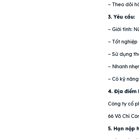
– Theo dõi h
3. Yêu cầu:
– Giới tính: N
– Tốt nghiệp
– Sử dụng th
– Nhanh nhẹn,
– Có kỹ năng 
4. Địa điểm 
Công ty cổ p
66 Võ Chí C
5. Hạn nộp 