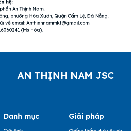
ên hệ:
 phần An Thịnh Nam.
 Công, phường Hòa Xuân, Quận Cẩm Lệ, Đà Nẵng.
gửi về email: Anthinhnammkt@gmail.com
916060241 (Ms Hòa).
AN THỊNH NAM JSC
Danh mục
Giải pháp
Giới thiệu
Chống thấm nhà vệ sinh