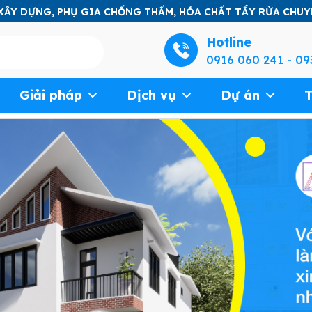
 XÂY DỰNG, PHỤ GIA CHỐNG THẤM, HÓA CHẤT TẨY RỬA CHU
Hotline
0916 060 241 - 09
Giải pháp
Dịch vụ
Dự án
T