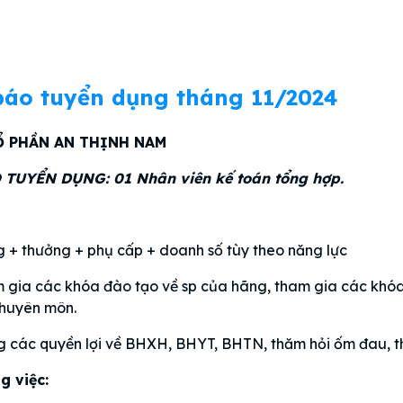
áo tuyển dụng tháng 11/2024
Ổ PHẦN AN THỊNH NAM
TUYỂN DỤNG: 01 Nhân viên kế toán tổng hợp.
 + thưởng + phụ cấp + doanh số tùy theo năng lực
m gia các khóa đào tạo về sp của hãng, tham gia các khóa
chuyên môn.
 các quyền lợi về BHXH, BHYT, BHTN, thăm hỏi ốm đau, t
g việc: