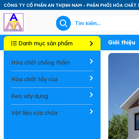
CÔNG TY CỔ PHẦN AN THỊNH NAM - PHÂN PHỐI HÓA CHẤT
Giới thiệu
Danh mục sản phẩm
Hóa chất chống thấm
Hóa chất tẩy rửa
Keo xây dựng
Vật liệu sửa chữa