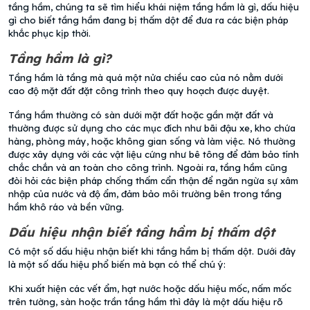
tầng hầm, chúng ta sẽ tìm hiểu khái niệm tầng hầm là gì, dấu hiệu
gì cho biết tầng hầm đang bị thấm dột để đưa ra các biện pháp
khắc phục kịp thời.
Tầng hầm là gì?
Tầng hầm là tầng mà quá một nửa chiều cao của nó nằm dưới
cao độ mặt đất đặt công trình theo quy hoạch được duyệt.
Tầng hầm thường có sàn dưới mặt đất hoặc gần mặt đất và
thường được sử dụng cho các mục đích như bãi đậu xe, kho chứa
hàng, phòng máy, hoặc không gian sống và làm việc. Nó thường
được xây dựng với các vật liệu cứng như bê tông để đảm bảo tính
chắc chắn và an toàn cho công trình. Ngoài ra, tầng hầm cũng
đòi hỏi các biện pháp chống thấm cẩn thận để ngăn ngừa sự xâm
nhập của nước và độ ẩm, đảm bảo môi trường bên trong tầng
hầm khô ráo và bền vững.
Dấu hiệu nhận biết tầng hầm bị thấm dột
Có một số dấu hiệu nhận biết khi tầng hầm bị thấm dột. Dưới đây
là một số dấu hiệu phổ biến mà bạn có thể chú ý:
Khi xuất hiện các vết ẩm, hạt nước hoặc dấu hiệu mốc, nấm mốc
trên tường, sàn hoặc trần tầng hầm thì đây là một dấu hiệu rõ