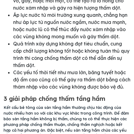
vỡ, gãy, hoặc mối mọt, có thể tạo ra lỗ hổng cho
nước xâm nhập và gây ra hiện tượng thấm dột.
Áp lực nước từ môi trường xung quanh, chẳng hạn
như áp lực từ nguồn nước ngầm, nước mưa mạnh,
hoặc nước lũ có thể thúc đẩy nước xâm nhập vào
các vùng không mong muốn và gây thấm dột.
Quá trình xây dựng không đạt tiêu chuẩn, cung
cấp chất lượng không tốt hoặc không tuân thủ quy
trình thi công chống thấm dột có thể dẫn đến sự
thấm dột.
Các yếu tố thời tiết như mưa lớn, băng tuyết hoặc
độ ẩm cao cũng có thể gây ra thấm dột bằng cách
thâm nhập vào các vùng không được bảo vệ đủ.
3 giải pháp chống thấm tầng hầm
Kết cấu bê tông của sàn tầng hầm thường chịu tác động của
nước nhiều hơn so với các khu vực khác trong công trình. Để đảm
bảo sàn tầng hầm không bị thấm, chúng ta có thể thực hiện các
phương pháp chống thấm thuận, chống thấm nghịch hoặc kết
hợp cả hai phương án. Đặc biệt, nếu sàn tầng hầm chứa các yếu