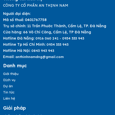
CÔNG TY CỔ PHẦN AN THỊNH NAM
Người đại diện:
Mã số thuế:
0401767758
Trụ sở chính:
11 Trần Phước Thành, Cẩm Lệ, TP. Đà Nẵng
Cửa hàng:
66 Võ Chí Công, Cẩm Lệ, TP Đà Nẵng
Hotline Đà Nẵng:
0916 060 241 - 0934 333 943
Hotline Tp Hồ Chí Minh:
0934 333 943
Hotline Hà Nội:
0843 943 943
Email:
anthinhnamdng@gmail.com
Danh mục
Giới thiệu
Dịch vụ
Dự án
Tin tức
Liên hệ
Giải pháp