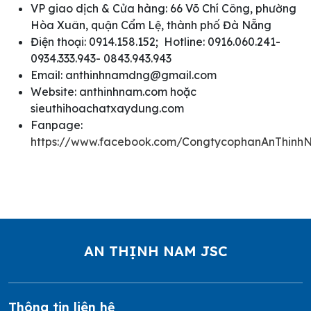
VP giao dịch & Cửa hàng: 66 Võ Chí Công, phường
Hòa Xuân, quận Cẩm Lệ, thành phố Đà Nẵng
Điện thoại: 0914.158.152; Hotline: 0916.060.241-
0934.333.943- 0843.943.943
Email: anthinhnamdng@gmail.com
Website: anthinhnam.com hoặc
sieuthihoachatxaydung.com
Fanpage:
https://www.facebook.com/CongtycophanAnThinh
AN THỊNH NAM JSC
Thông tin liên hệ