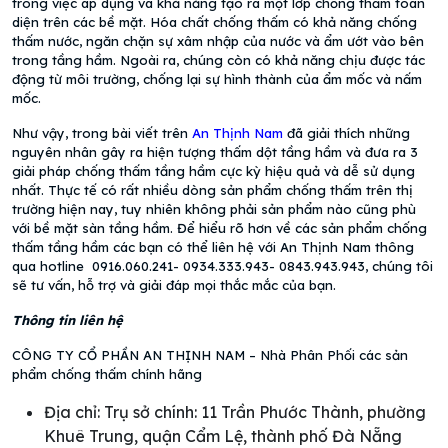
trong việc áp dụng và khả năng tạo ra một lớp chống thấm toàn
diện trên các bề mặt. Hóa chất chống thấm có khả năng chống
thấm nước, ngăn chặn sự xâm nhập của nước và ẩm ướt vào bên
trong tầng hầm. Ngoài ra, chúng còn có khả năng chịu được tác
động từ môi trường, chống lại sự hình thành của ẩm mốc và nấm
mốc.
Như vậy, trong bài viết trên
An Thịnh Nam
đã giải thích những
nguyên nhân gây ra hiện tượng thấm dột tầng hầm và đưa ra 3
giải pháp chống thấm tầng hầm cực kỳ hiệu quả và dễ sử dụng
nhất. Thực tế có rất nhiều dòng sản phẩm chống thấm trên thị
trường hiện nay, tuy nhiên không phải sản phẩm nào cũng phù
với bề mặt sàn tầng hầm. Để hiểu rõ hơn về các sản phẩm chống
thấm tầng hầm các bạn có thể liên hệ với An Thịnh Nam thông
qua hotline 0916.060.241- 0934.333.943- 0843.943.943, chúng tôi
sẽ tư vấn, hỗ trợ và giải đáp mọi thắc mắc của bạn.
Thông tin liên hệ
CÔNG TY CỔ PHẦN AN THỊNH NAM – Nhà Phân Phối các sản
phẩm chống thấm chính hãng
Địa chỉ: Trụ sở chính: 11 Trần Phước Thành, phường
Khuê Trung, quận Cẩm Lệ, thành phố Đà Nẵng