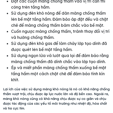
Đặt các cuộn màng chống thấm vào vị trí cần thi
công trên tầng hầm.
Sử dụng đèn khò nóng để dán màng chống thấm
lên bề mặt tầng hầm. Đảm bảo áp đặt đều và chặt
chẽ để màng chống thấm bám chắc vào bề mặt.
Cuốn ngược màng chống thấm, tránh thay đổi vị trí
và hướng chống thấm.
Sử dụng đèn khò gas để làm chảy lớp tạo dính đã
được quét lên bề mặt tầng hầm.
Sử dụng ngọn lửa và lướt qua lại để đảm bảo rằng
màng chống thấm đã dính chắc vào lớp tạo dính.
Ép và miết phần màng chống thấm xuống bề mặt
tầng hầm một cách chặt chẽ để đảm bảo tính kín
khít.
Lợi ích của việc sử dụng màng khò nóng là nó có khả năng chống
thấm vượt trội, chịu được áp lực nước lớn và độ bền cao. Ngoài ra,
màng khò nóng cũng có khả năng chịu được sự co giãn và chịu
được tác động của các yếu tố môi trường như nhiệt độ, hóa chất
và tia cực tím.