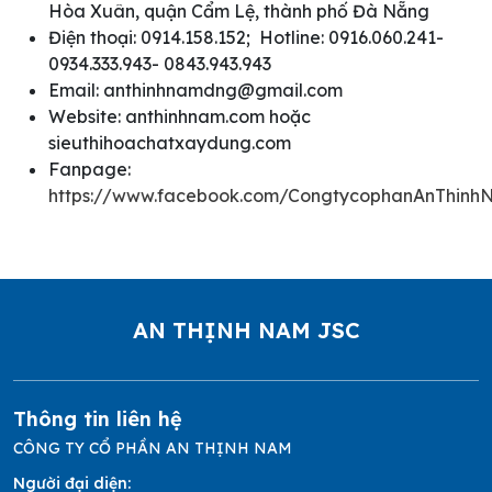
Hòa Xuân, quận Cẩm Lệ, thành phố Đà Nẵng
Điện thoại: 0914.158.152; Hotline: 0916.060.241-
0934.333.943- 0843.943.943
Email: anthinhnamdng@gmail.com
Website: anthinhnam.com hoặc
sieuthihoachatxaydung.com
Fanpage:
https://www.facebook.com/CongtycophanAnThinh
AN THỊNH NAM JSC
Thông tin liên hệ
CÔNG TY CỔ PHẦN AN THỊNH NAM
Người đại diện: