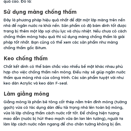
quả cao. Đó là:
Sử dụng màng chống thấm
Đây là phương pháp hiệu quả nhất để đặt một lớp màng trên nền
nhà để ngăn nước ra khỏi nền. Sản phẩm có độ bám dính tốt được
trang bị thêm một lớp sợi chịu lực và chịu nhiệt. Nếu chưa có cách
chống thấm móng hiệu quả thì sử dụng màng chống thấm là giải
pháp tốt nhất. Bạn cũng có thể xem các sản phẩm như màng
chống thấm gốc Bitum.
Keo chống thấm
Chất kết dính có thể bám chắc vào nhiều bề mặt khác nhau phù
hợp cho việc chống thấm nền móng. Điều này sẽ giúp ngăn nước
thấm qua móng nhà của công trình. Các sản phẩm tuyệt vời như
keo dán Acrylic và keo dán F-seal.
Làm giằng móng
Giằng móng là phần bê tông cốt thép nằm trên đỉnh móng (tường
gạch) vừa có tác dụng dàn đều tải trọng nhà lên toàn bộ móng,
vừa là lớp chống thấm cách nước rất tốt. Để chống hiện tượng
mao dẫn (nước bị hút theo mạch vữa ăn lan lên tường), người ta
làm lớp cách nước nằm ngang để cho chân tường không bị ẩm.