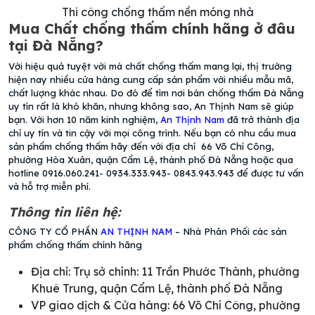
Thi công chống thấm nền móng nhà
Mua Chất chống thấm chính hãng ở đâu
tại Đà Nẵng?
Với hiệu quả tuyệt vời mà chất chống thấm mang lại, thị trường
hiện nay nhiều cửa hàng cung cấp sản phẩm với nhiều mẫu mã,
chất lượng khác nhau. Do đó để tìm nơi bán chống thấm Đà Nẵng
uy tín rất là khó khăn, nhưng không sao, An Thịnh Nam sẽ giúp
bạn. Với hơn 10 năm kinh nghiệm,
An Thịnh Nam
đã trở thành địa
chỉ uy tín và tin cậy với mọi công trình. Nếu bạn có nhu cầu mua
sản phẩm chống thấm hãy đến với địa chỉ 66 Võ Chí Công,
phường Hòa Xuân, quận Cẩm Lệ, thành phố Đà Nẵng hoặc qua
hotline 0916.060.241- 0934.333.943- 0843.943.943 để được tư vấn
và hỗ trợ miễn phí.
Thông tin liên hệ:
CÔNG TY CỔ PHẦN
AN THỊNH NAM
– Nhà Phân Phối các sản
phẩm chống thấm chính hãng
Địa chỉ: Trụ sở chính: 11 Trần Phước Thành, phường
Khuê Trung, quận Cẩm Lệ, thành phố Đà Nẵng
VP giao dịch & Cửa hàng: 66 Võ Chí Công, phường