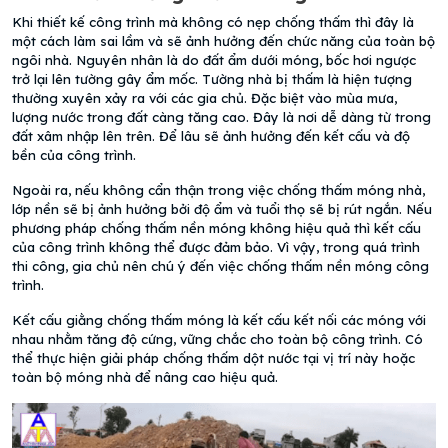
Khi thiết kế công trình mà không có nẹp chống thấm thì đây là
một cách làm sai lầm và sẽ ảnh hưởng đến chức năng của toàn bộ
ngôi nhà. Nguyên nhân là do đất ẩm dưới móng, bốc hơi ngược
trở lại lên tường gây ẩm mốc. Tường nhà bị thấm là hiện tượng
thường xuyên xảy ra với các gia chủ. Đặc biệt vào mùa mưa,
lượng nước trong đất càng tăng cao. Đây là nơi dễ dàng từ trong
đất xâm nhập lên trên. Để lâu sẽ ảnh hưởng đến kết cấu và độ
bền của công trình.
Ngoài ra, nếu không cẩn thận trong việc chống thấm móng nhà,
lớp nền sẽ bị ảnh hưởng bởi độ ẩm và tuổi thọ sẽ bị rút ngắn. Nếu
phương pháp chống thấm nền móng không hiệu quả thì kết cấu
của công trình không thể được đảm bảo. Vì vậy, trong quá trình
thi công, gia chủ nên chú ý đến việc chống thấm nền móng công
trình.
Kết cấu giằng chống thấm móng là kết cấu kết nối các móng với
nhau nhằm tăng độ cứng, vững chắc cho toàn bộ công trình. Có
thể thực hiện giải pháp chống thấm dột nước tại vị trí này hoặc
toàn bộ móng nhà để nâng cao hiệu quả.