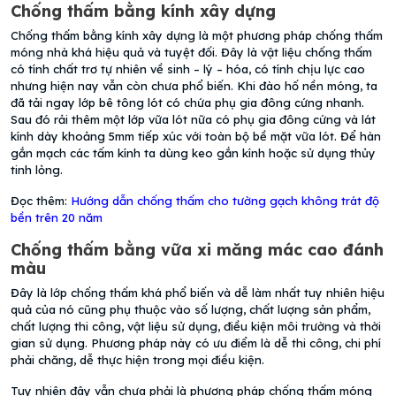
Chống thấm bằng kính xây dựng
Chống thấm bằng kính xây dựng là một phương pháp chống thấm
móng nhà khá hiệu quả và tuyệt đối. Đây là vật liệu chống thấm
có tính chất trơ tự nhiên về sinh – lý – hóa, có tính chịu lực cao
nhưng hiện nay vẫn còn chưa phổ biến. Khi đào hố nền móng, ta
đã tải ngay lớp bê tông lót có chứa phụ gia đông cứng nhanh.
Sau đó rải thêm một lớp vữa lót nữa có phụ gia đông cứng và lát
kính dày khoảng 5mm tiếp xúc với toàn bộ bề mặt vữa lót. Để hàn
gắn mạch các tấm kính ta dùng keo gắn kính hoặc sử dụng thủy
tinh lỏng.
Đọc thêm:
Hướng dẫn chống thấm cho tường gạch không trát độ
bền trên 20 năm
Chống thấm bằng vữa xi măng mác cao đánh
màu
Đây là lớp chống thấm khá phổ biến và dễ làm nhất tuy nhiên hiệu
quả của nó cũng phụ thuộc vào số lượng, chất lượng sản phẩm,
chất lượng thi công, vật liệu sử dụng, điều kiện môi trường và thời
gian sử dụng. Phương pháp này có ưu điểm là dễ thi công, chi phí
phải chăng, dễ thực hiện trong mọi điều kiện.
Tuy nhiên đây vẫn chưa phải là phương pháp chống thấm móng