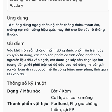
Lưu ý
Ứng dụng
Tô tường đứng ngoại thất, nội thất chống thấm, thoát ẩm,
chống rạn nứt tường hiệu quả, thay thế cho lớp vữa tô thông
thường.
Ưu điểm
Vữa khô trộn sẵn chống thấm tường được phối trộn trên dây
chuyền tự động, các bao sản phẩm có tính đồng nhất cao,
nguyên liệu đầu vào sạch, cát được lọc sấy sàn chọn lọc hạt
tương đồng, khi phối trộn có độ dẻo cao, dễ dàng thi công, ít
rơi vãi, bám dính cao, có thể thi công bằng máy phun, thời gian
lưu kho dài…
Thông số kỹ thuật
Dạng / Màu sắc
Bột / Xám
Cát lọc silica, xi măng
Thành phần vật liệu
Portland, Phụ gia chống
thấm, sợi PP