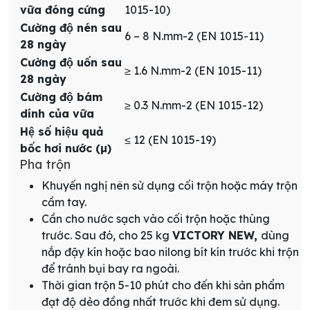
vữa đóng cứng
1015-10)
Cường độ nén sau
6 – 8 N.mm-2 (EN 1015-11)
28 ngày
Cường độ uốn sau
≥ 1.6 N.mm-2 (EN 1015-11)
28 ngày
Cường độ bám
≥ 0.3 N.mm-2 (EN 1015-12)
dính của vữa
Hệ số hiệu quả
≤ 12 (EN 1015-19)
bốc hơi nước (µ)
Pha trộn
Khuyến nghị nên sử dụng cối trộn hoặc máy trộn
cầm tay.
Cần cho nước sạch vào cối trộn hoặc thùng
trước. Sau đó, cho 25 kg
VICTORY NEW,
dùng
nắp đậy kín hoặc bao nilong bít kín trước khi trộn
để tránh bụi bay ra ngoài.
Thời gian trộn 5-10 phút cho đến khi sản phẩm
đạt độ dẻo đồng nhất trước khi đem sử dụng.