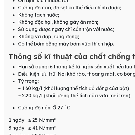
Ổn định kích thước tốt;
Cường độ cao, độ sệt có thể điều chỉnh được;
Không tách nước;
Không độc hại, không gây ăn mòn;
Sử dụng được ngay chỉ cần trộn với nước;
Kháng va đập, rung động;
Có thể bơm bằng máy bơm vữa thích hợp.
Thông số kĩ thuật của chất chốn
Hạn sử dụng: 6 tháng kể từ ngày sản xuất nếu lưu
Điều kiện lưu trữ: Nơi khô ráo, thoáng mát, có bón
Tỷ trọng:
~ 1.60 kg/l (khối lượng thể tích đổ đống của bột)
~ 2.20 kg/l (khối lượng thể tích của vữa mới trộn)
Cường độ nén: Ở 27 °C
1 ngày
≥ 25 N/mm²
3 ngày
≥ 41 N/mm²