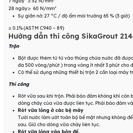
7 ngày
≥ 52 N/mm²
28 ngày
≥ 60 N/mm²
Sự giãn nở: 27 °C / độ ẩm môi trường 65 % (3 giờ)
≥ 0.1%
(ASTM C940 – 89)
Hướng dẫn thi công SikaGrout 214
Trộn
Bột được thêm từ từ vào thùng chứa nước đã được đ
đa 500 vòng/phút ) trong vòng ít nhất 3 phút cho đ
Có thể sử dụng những thiết bị trộn 2 cần loại máy 
Thi công
Rót vữa sau khi trộn. Phải bảo đảm không khí còn b
dòng chảy của vữa được liên tục. Phải bảo đảm ván
Rót vữa lỏng ở các bệ máy
Tưới nước làm ướt toàn bộ bề mặt nhưng không để đ
sau. Giữ cho dòng vữa chảy liên tục.
Rót vữa lỏng vào bản đế