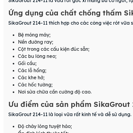
SikaGrout 214-11 là vữa rót gốc xi măng bù co ngót, tự
Ứng dụng của chất chống thấm S
SikaGrout 214-11 thích hợp cho các công việc rót vữa 
Bệ móng máy;
Nền đường ray;
Cột trong các cấu kiện đúc sẵn;
Các bu lông neo;
Gối cầu;
Các lỗ hổng;
Các khe hở;
Các hốc tường;
Nơi sửa chữa cần cường độ cao.
Ưu điểm của sản phẩm SikaGrout 
SikaGrout 214-11 là loại vữa rất kinh tế và dễ sử dụng
Độ chảy lỏng tuyệt hảo;