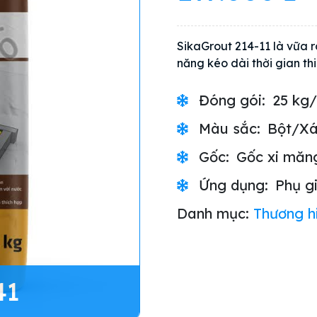
SikaGrout 214-11 là vữa r
năng kéo dài thời gian th
Đóng gói:
25 kg
Màu sắc:
Bột/Xá
Gốc:
Gốc xi măn
Ứng dụng:
Phụ g
Danh mục:
Thương h
41