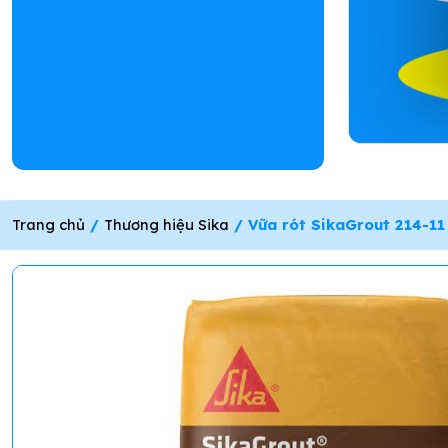
Trang chủ
/
Thương hiệu Sika
/ Vữa rót SikaGrout 214-11