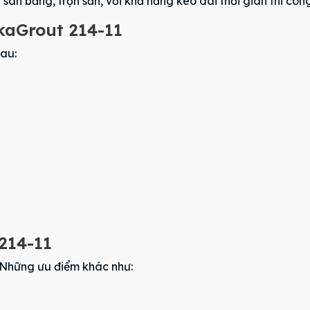
 san bằng, trộn sẵn, với khả năng kéo dài thời gian thi côn
ikaGrout 214-11
sau:
214-11
. Những ưu điểm khác như: