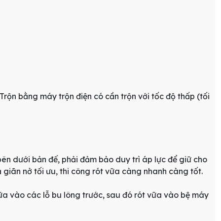
rộn bằng máy trộn điện có cần trộn với tốc độ thấp (tối
bên dưới bản đế, phải đảm bảo duy trì áp lực để giữ cho
giãn nở tối ưu, thi công rót vữa càng nhanh càng tốt.
ữa vào các lỗ bu lông trước, sau đó rót vữa vào bệ máy