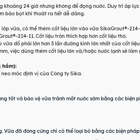
ng khoảng 24 giờ nhưng không để đọng nước. Duy trì áp lực
m bảo bọt khí thoát ra hết dễ dàng.
 lớp vữa, có thể thêm cốt liệu lớn vào vữa SikaGrout®-214
out®-214-11. Cốt liệu tròn thích hợp hơn cốt liệu thô.
 vữa đổ phải lớn hơn 3 lần đường kính lớn nhất của cốt liệu
mm, việc dùng thêm cốt liệu lớn và/hoặc nước lạnh sẽ làm 
g hầm):
neo móc định vị của Công ty Sika.
 càng tốt và bảo vệ vữa tránh mất nước sớm bằng các biện
 Vữa đã đông cứng chỉ có thể loại bỏ bằng các biện pháp