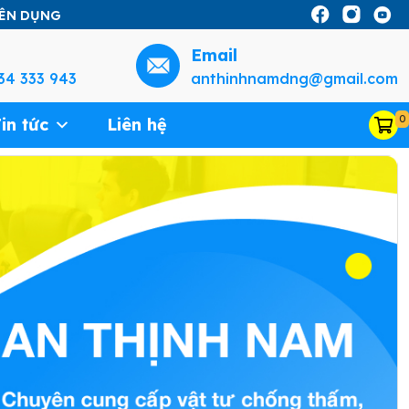
YÊN DỤNG
Email
34 333 943
anthinhnamdng@gmail.com
0
in tức
Liên hệ