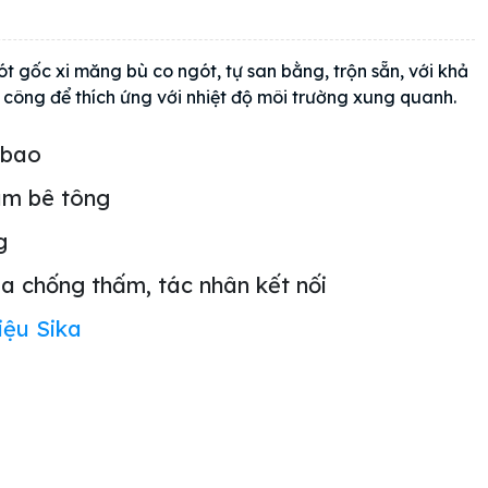
ót gốc xi măng bù co ngót, tự san bằng, trộn sẵn, với khả
i công để thích ứng với nhiệt độ môi trường xung quanh.
/bao
m bê tông
g
ia chống thấm, tác nhân kết nối
iệu Sika