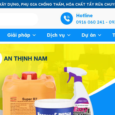
 XÂY DỰNG, PHỤ GIA CHỐNG THẤM, HÓA CHẤT TẨY RỬA CHU
Hotline
0916 060 241 - 09
Giải pháp
Dịch vụ
Dự án
T