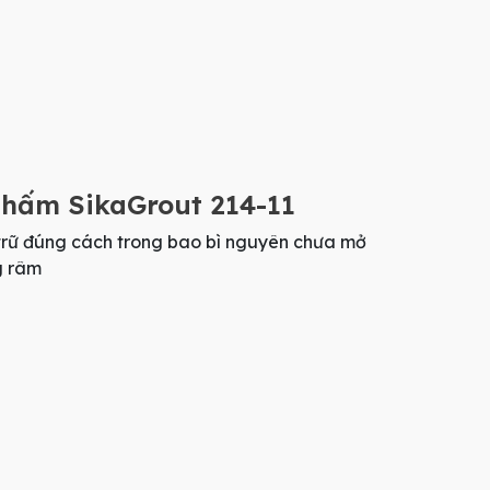
g thấm SikaGrout 214-11
 trữ đúng cách trong bao bì nguyên chưa mở
g râm