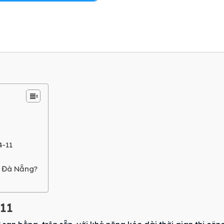
4-11
 Đà Nẵng?
11