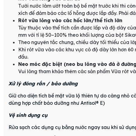
Tưới nước làm ướt toàn bộ bề mặt trước khi thi cô
xích để đảm bảo các lổ hỗng được lắp đầy. Phải đả
Rót vữa lỏng vào các hốc lớn/thể tích lớn
Tùy thuộc vào thể tích cần được lấp và độ dày của
mm với tỉ lệ 50–100% theo khối lượng của bột SikaGr
Theo nguyên tắc chung, chiều dày tối thiểu của lớp
Khi rót vữa vào các khu vực có độ dày lớn hơn 60 
đầu.
Neo móc đặc biệt (neo bu lông vào đá ở đườn
Vui lòng tham khảo thêm các sản phẩm Vữa rót và 
Xử lý đóng rắn / bảo dưỡng
Giữ cho diện tích bề mặt vữa lộ thiên tự do càng nhỏ
dùng hợp chất bảo dưỡng như Antisol® E)
Vệ sinh dụng cụ
Rửa sạch các dụng cụ bằng nước ngay sau khi sử dụng.