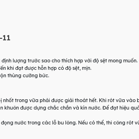
-11
ịnh lượng trước sao cho thích hợp với độ sệt mong muốn. T
ến khi đạt được hỗn hợp có độ sệt, mịn.
trộn thùng cưỡng bức.
ị nhốt trong vữa phải được giải thoát hết. Khi rót vữa vào 
 khuôn được dựng chắc chắn và kín nước. Để đạt hiệu quả 
ọng nước trong các lỗ bu lông. Nếu có thể, thi công rót v