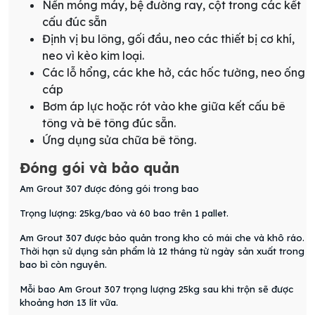
Nền móng máy, bệ đường ray, cột trong các kết
cấu đúc sẵn
Định vị bu lông, gối đầu, neo các thiết bị cơ khí,
neo vì kèo kim loại.
Các lỗ hổng, các khe hở, các hốc tường, neo ống
cáp
Bơm áp lực hoặc rót vào khe giữa kết cấu bê
tông và bê tông đúc sẵn.
Ứng dụng sửa chữa bê tông.
Đóng gói và bảo quản
Am Grout 307 được đóng gói trong bao
Trọng lượng: 25kg/bao và 60 bao trên 1 pallet.
Am Grout 307 được bảo quản trong kho có mái che và khô ráo.
Thời hạn sử dụng sản phẩm là 12 tháng từ ngày sản xuất trong
bao bì còn nguyên.
Mỗi bao Am Grout 307 trọng lượng 25kg sau khi trộn sẽ được
khoảng hơn 13 lít vữa.