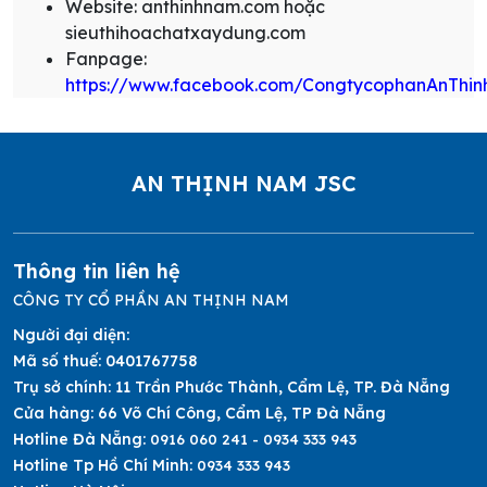
Website: anthinhnam.com hoặc
sieuthihoachatxaydung.com
Fanpage:
https://www.facebook.com/CongtycophanAnThi
AN THỊNH NAM JSC
Thông tin liên hệ
CÔNG TY CỔ PHẦN AN THỊNH NAM
Người đại diện:
Mã số thuế:
0401767758
Trụ sở chính:
11 Trần Phước Thành, Cẩm Lệ, TP. Đà Nẵng
Cửa hàng:
66 Võ Chí Công, Cẩm Lệ, TP Đà Nẵng
Hotline Đà Nẵng:
0916 060 241 - 0934 333 943
Hotline Tp Hồ Chí Minh:
0934 333 943