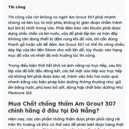
Thi công
Thi công vữa rót không co ngót
Am Grout 307
phải nhanh
chóng và liên tục từ một phía, không bị gián đoạn nhằm tránh
bọt khí bị nhốt trong vữa. Phải đảm bảo ván khuôn phải được
dựng chắc chắn và kín nước, vữa đổ phải lắp kín và tràn đầy.
Không cần dùng thiết bị đầm rung khi đổ vữa, chỉ cần dùng
thanh gỗ hoặc sắt để đầm.
Am Grout 307
có thể thi công chiều
dày lớp vữa lên đến 50mm cho mỗi lần đổ, tùy thuộc vào hạng
mục đổ vữa và nhiệt độ môi trường lúc thi công.
Trong điều kiện thời tiết khô và ánh nắng rọi trực tiếp, sau khi
lớp vữa đổ bắt đầu đông kết, các bề mặt vữa tiếp xúc trực tiếp
với không khí phải được bảo vệ, tránh việc bốc hơi nước quá
nhanh bằng các biện pháp bảo dưỡng thông thường như: giữ
ẩm bằng nước, phủ bao bố ướt, dùng hợp chất bảo dưỡng như
Flexicure 102.
Mua Chất chống thấm Am Grout 307
chính hãng ở đâu tại Đà Nẵng?
Hiện nay, các sản phẩm chống thấm được phân phối rộng rãi
trên thị trường và khó có thể nào để phân biệt được hàng thật