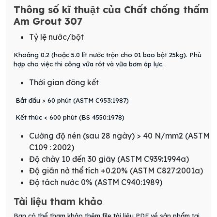
Thông số kĩ thuật của Chất chống thấm
Am Grout 307
Tỷ lệ nước/bột
Khoảng 0.2 (hoặc 5.0 lít nước trộn cho 01 bao bột 25kg). Phù
hợp cho việc thi công vữa rót và vữa bơm áp lực.
Thời gian đông kết
Bắt đầu > 60 phút (ASTM C953:1987)
Kết thúc < 600 phút (BS 4550:1978)
Cường độ nén (sau 28 ngày) > 40 N/mm2 (ASTM
C109 : 2002)
Độ chảy 10 đến 30 giây (ASTM C939:1994a)
Độ giãn nở thể tích +0.20% (ASTM C827:2001a)
Độ tách nước 0% (ASTM C940:1989)
Tài liệu tham khảo
Bạn có thể tham khảo thêm file tài liệu PDF về sản phẩm tại