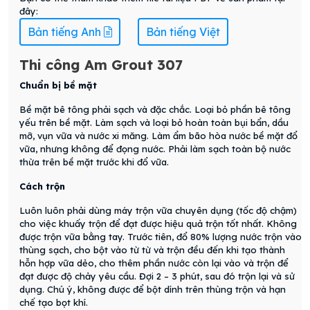
đây:
Bản tiếng Anh
Bản tiếng Việt
Thi công Am Grout 307
Chuẩn bị bề mặt
Bề mặt bê tông phải sạch và đặc chắc. Loại bỏ phần bê tông
yếu trên bề mặt. Làm sạch và loại bỏ hoàn toàn bụi bẩn, dầu
mỡ, vụn vữa và nước xi măng. Làm ẩm bão hòa nước bề mặt đổ
vữa, nhưng không để đọng nước. Phải làm sạch toàn bộ nước
thừa trên bề mặt trước khi đổ vữa.
Cách trộn
Luôn luôn phải dùng máy trộn vữa chuyên dụng (tốc độ chậm)
cho việc khuấy trộn để đạt được hiệu quả trộn tốt nhất. Không
được trộn vữa bằng tay. Trước tiên, đổ 80% lượng nước trộn vào
thùng sạch, cho bột vào từ từ và trộn đều đến khi tạo thành
hỗn hợp vữa dẻo, cho thêm phần nước còn lại vào và trộn để
đạt được độ chảy yêu cầu. Đợi 2 – 3 phút, sau đó trộn lại và sử
dụng. Chú ý, không được để bột dính trên thùng trộn và hạn
chế tạo bọt khí.