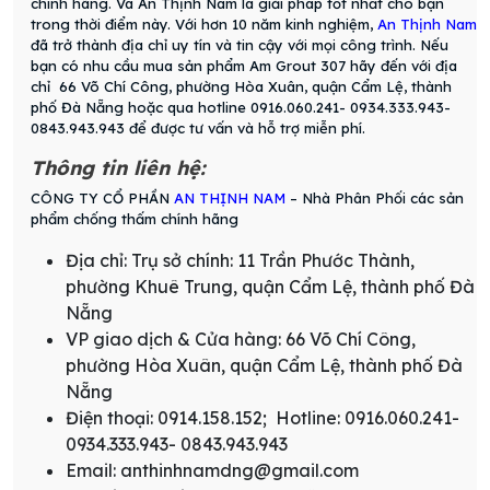
chính hãng. Và An Thịnh Nam là giải pháp tốt nhất cho bạn
trong thời điểm này. Với hơn 10 năm kinh nghiệm,
An Thịnh Nam
đã trở thành địa chỉ uy tín và tin cậy với mọi công trình. Nếu
bạn có nhu cầu mua sản phẩm Am Grout 307 hãy đến với địa
chỉ 66 Võ Chí Công, phường Hòa Xuân, quận Cẩm Lệ, thành
phố Đà Nẵng hoặc qua hotline 0916.060.241- 0934.333.943-
0843.943.943 để được tư vấn và hỗ trợ miễn phí.
Thông tin liên hệ:
CÔNG TY CỔ PHẦN
AN THỊNH NAM
– Nhà Phân Phối các sản
phẩm chống thấm chính hãng
Địa chỉ: Trụ sở chính: 11 Trần Phước Thành,
phường Khuê Trung, quận Cẩm Lệ, thành phố Đà
Nẵng
VP giao dịch & Cửa hàng: 66 Võ Chí Công,
phường Hòa Xuân, quận Cẩm Lệ, thành phố Đà
Nẵng
Điện thoại: 0914.158.152; Hotline: 0916.060.241-
0934.333.943- 0843.943.943
Email: anthinhnamdng@gmail.com