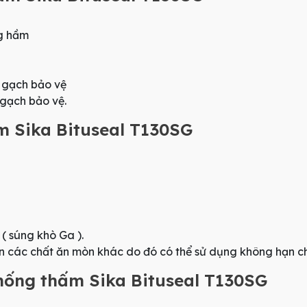
g hầm
 gạch bảo vệ
gạch bảo vệ.
 Sika Bituseal T130SG
( súng khò Ga ).
n các chất ăn mòn khác do đó có thể sử dụng không hạn ch
 chống thấm Sika Bituseal T130SG