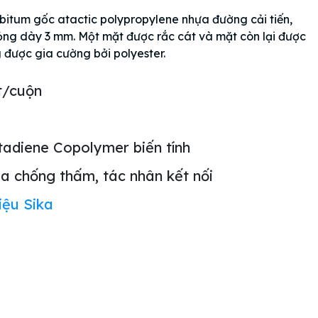
 bitum gốc atactic polypropylene nhựa đường cải tiến,
ng dày 3 mm. Một mặt được rắc cát và mặt còn lại được
 được gia cường bởi polyester.
t/cuộn
adiene Copolymer biến tính
ia chống thấm, tác nhân kết nối
iệu Sika