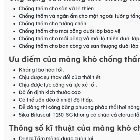
Chống thấm cho sàn và lộ thiên
Chống thấm và ngăn ẩm cho mặt ngoài tường tần
Chống thấm cho tường chắn
Chống thấm cho mái bằng dưới lớp bảo vệ
Chống thấm cho mái bằng và mái lộ thiên dưới lớp
Chống thấm cho ban công và sân thượng dưới lớp 
Ưu điểm của màng khò chống thấm
Kháng lão hóa tốt.
Chịu được sự thay đổi của thời tiết.
Chịu được lực căng và lực xé tốt.
Độ ổn định kích thước cao
Có thể uốn dẻo ở nhiệt độ thấp.
Dễ dàng thi công bằng phương pháp thổi hơi nóng 
Sika Bituseal-T130-SG không có chứa cả clorua lẫ
Thông số kĩ thuật của màng khò
Dạng: Tấm mỏng được cuộn lại