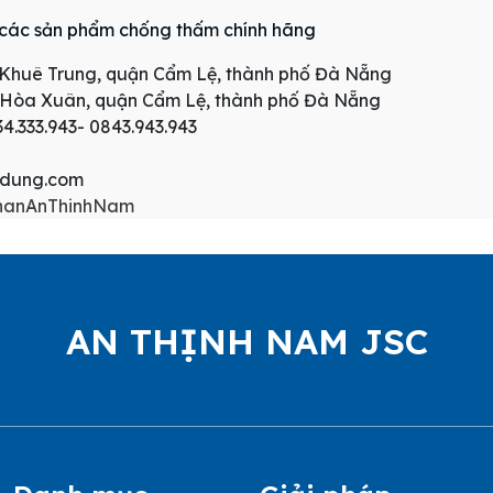
các sản phẩm chống thấm chính hãng
ng Khuê Trung, quận Cẩm Lệ, thành phố Đà Nẵng
g Hòa Xuân, quận Cẩm Lệ, thành phố Đà Nẵng
34.333.943- 0843.943.943
ydung.com
phanAnThinhNam
AN THỊNH NAM JSC