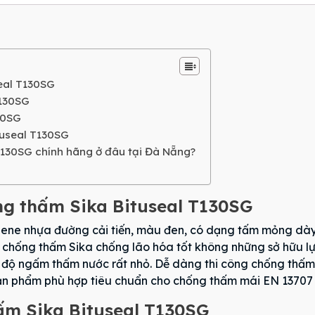
eal T130SG
T130SG
30SG
ituseal T130SG
SG chính hãng ở đâu tại Đà Nẵng?
g thấm Sika Bituseal T130SG
ylene nhựa đường cải tiến, màu đen, có dạng tấm mỏng dày
hống thấm Sika chống lão hóa tốt không những sở hữu lực 
và độ ngấm thấm nước rất nhỏ. Dễ dàng thi công chống th
 Sản phẩm phù hợp tiêu chuẩn cho chống thấm mái EN 1370
hấm Sika Bituseal T130SG