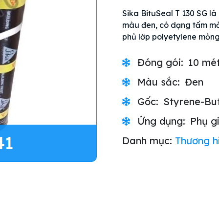
Sika BituSeal T 130 SG là
màu đen, có dạng tấm mỏ
phủ lớp polyetylene mỏng
Đóng gói:
10 mé
Màu sắc:
Đen
Gốc:
Styrene-But
Ứng dụng:
Phụ g
41
Danh mục:
Thương h