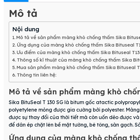
Mô tả
Nội dung
Mô tả về sản phẩm màng khò chống thấm Sika Bitus
Ứng dụng của màng khò chống thấm Sika Bituseal 
Ưu điểm của màng khò chống thấm Sika Bituseal T1
Thông số kĩ thuật của màng khò chống thấm Sika B
Mua sản phẩm màng khò chống thấm Sika Bituseal T130
Thông tin liên hệ:
Mô tả về sản phẩm màng khò chốn
Sika BituSeal T 130 SG là bitum gốc atactic polyprop
polyetylene mỏng được gia cường bởi polyester. Màng c
được sự thay đổi của thời tiết mà còn uốn dẻo được 
để dán ép chặt lên bề mặt tường, bê tông, sàn gạch.
Ứng dụng của màng khò chống t