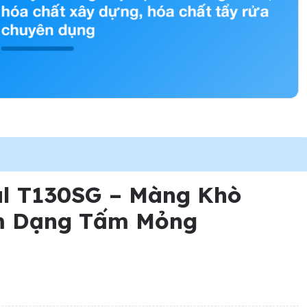
al T130SG – Màng Khò
m Dạng Tấm Mỏng