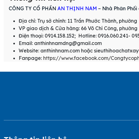
CÔNG TY CỔ PHẦN
AN THỊNH NAM
– Nhà Phân Phối 
Địa chỉ: Trụ sở chính: 11 Trần Phước Thành, phườ
VP giao dịch & Cửa hàng: 66 Võ Chí Công, phườn
Điện thoại: 0914.158.152; Hotline: 0916.060.241- 09
Email: anthinhnamdng@gmail.com
Website: anthinhnam.com hoặc sieuthihoachatxa
Fanpage:
https://www.facebook.com/Congtyco