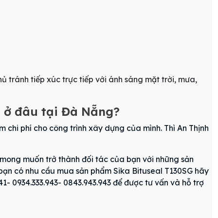
tránh tiếp xúc trực tiếp với ánh sáng mặt trời, mưa,
 đâu tại Đà Nẵng?
chi phí cho công trình xây dựng của mình. Thì An Thịnh
ôn mong muốn trở thành đối tác của bạn với những sản
 bạn có nhu cầu mua sản phẩm Sika Bituseal T130SG hãy
- 0934.333.943- 0843.943.943 để được tư vấn và hỗ trợ