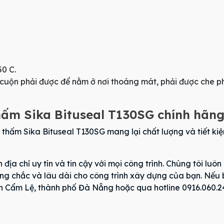
50 C.
uộn phải được để nằm ở nơi thoáng mát, phải được che phủ 
 Sika Bituseal T130SG chính hãng ở
ấm Sika Bituseal T130SG mang lại chất lượng và tiết kiệm 
địa chỉ uy tín và tin cậy với mọi công trình. Chúng tôi lu
ng chắc và lâu dài cho công trình xây dựng của bạn. Nếu
n Cẩm Lệ, thành phố Đà Nẵng hoặc qua hotline 0916.060.241