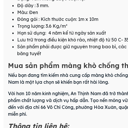
Độ dày : 3 mm.
Màu: Đen
Đóng gói : Kích thước cuộn: 1m x 10m
Trọng lượng: 3.6 Kg/m²
Hạn sử dụng: 4 năm kể từ ngày sản xuất
Lưu trữ trong điều kiện khô ráo, nhiệt độ từ 50 C- 3
Sản phẩm phải được giữ nguyên trong bao bì, các c
băng tuyết
Mua sản phẩm màng khò chống thấm
Nếu bạn đang tìm kiếm nhà cung cấp màng khò chống th
Nam là một lựa chọn sẽ khiến bạn rất hài lòng.
Với hơn 10 năm kinh nghiệm, An Thịnh Nam đã trở thành 
phẩm chất lượng và dịch vụ hấp dẫn. Tạo nền móng vữ
đến với địa chỉ 66 Võ Chí Công, phường Hòa Xuân, quậ
miễn phí.
Thông tin liên hệ: