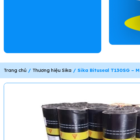
Trang chủ
/
Thương hiệu Sika
/ Sika Bituseal T130SG –