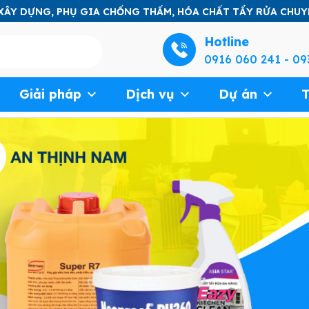
 XÂY DỰNG, PHỤ GIA CHỐNG THẤM, HÓA CHẤT TẨY RỬA CHU
Hotline
0916 060 241 - 09
Giải pháp
Dịch vụ
Dự án
T