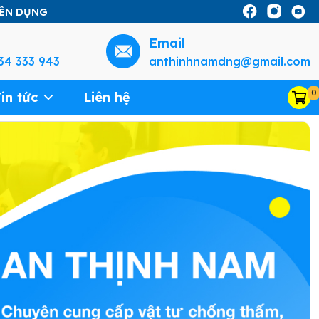
YÊN DỤNG
Email
34 333 943
anthinhnamdng@gmail.com
0
in tức
Liên hệ