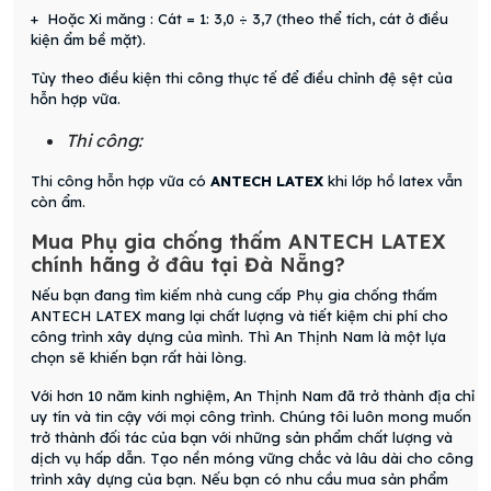
+ Hoặc Xi măng : Cát = 1: 3,0 ÷ 3,7 (theo thể tích, cát ở điều
kiện ẩm bề mặt).
Tùy theo điều kiện thi công thực tế để điều chỉnh đệ sệt của
hỗn hợp vữa.
Thi công:
Thi công hỗn hợp vữa có
ANTECH LATEX
khi lớp hồ latex vẫn
còn ẩm.
Mua Phụ gia chống thấm ANTECH LATEX
chính hãng ở đâu tại Đà Nẵng?
Nếu bạn đang tìm kiếm nhà cung cấp Phụ gia chống thấm
ANTECH LATEX mang lại chất lượng và tiết kiệm chi phí cho
công trình xây dựng của mình. Thì An Thịnh Nam là một lựa
chọn sẽ khiến bạn rất hài lòng.
Với hơn 10 năm kinh nghiệm, An Thịnh Nam đã trở thành địa chỉ
uy tín và tin cậy với mọi công trình. Chúng tôi luôn mong muốn
trở thành đối tác của bạn với những sản phẩm chất lượng và
dịch vụ hấp dẫn. Tạo nền móng vững chắc và lâu dài cho công
trình xây dựng của bạn. Nếu bạn có nhu cầu mua sản phẩm