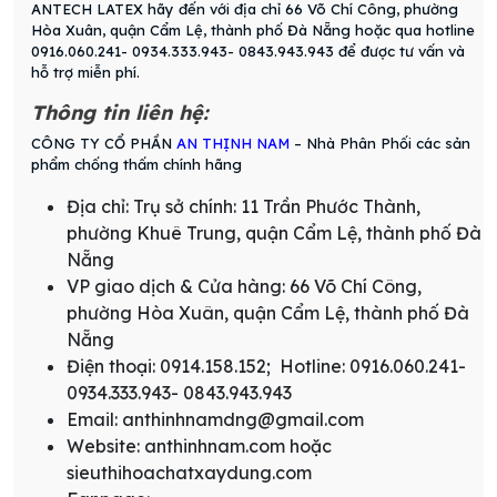
ANTECH LATEX hãy đến với địa chỉ 66 Võ Chí Công, phường
Hòa Xuân, quận Cẩm Lệ, thành phố Đà Nẵng hoặc qua hotline
0916.060.241- 0934.333.943- 0843.943.943 để được tư vấn và
hỗ trợ miễn phí.
Thông tin liên hệ:
CÔNG TY CỔ PHẦN
AN THỊNH NAM
– Nhà Phân Phối các sản
phẩm chống thấm chính hãng
Địa chỉ: Trụ sở chính: 11 Trần Phước Thành,
phường Khuê Trung, quận Cẩm Lệ, thành phố Đà
Nẵng
VP giao dịch & Cửa hàng: 66 Võ Chí Công,
phường Hòa Xuân, quận Cẩm Lệ, thành phố Đà
Nẵng
Điện thoại: 0914.158.152; Hotline: 0916.060.241-
0934.333.943- 0843.943.943
Email: anthinhnamdng@gmail.com
Website: anthinhnam.com hoặc
sieuthihoachatxaydung.com