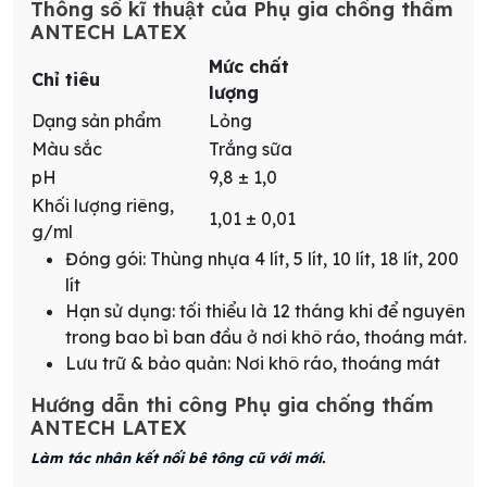
Thông số kĩ thuật của Phụ gia chống thấm
ANTECH LATEX
Mức chất
Chỉ tiêu
lượng
Dạng sản phẩm
Lỏng
Màu sắc
Trắng sữa
pH
9,8 ± 1,0
Khối lượng riêng,
1,01 ± 0,01
g/ml
Đóng gói: Thùng nhựa 4 lít, 5 lít, 10 lít, 18 lít, 200
lít
Hạn sử dụng: tối thiểu là 12 tháng khi để nguyên
trong bao bì ban đầu ở nơi khô ráo, thoáng mát.
Lưu trữ & bảo quản: Nơi khô ráo, thoáng mát
Hướng dẫn thi công Phụ gia chống thấm
ANTECH LATEX
Làm tác nhân kết nối bê tông cũ với mới.