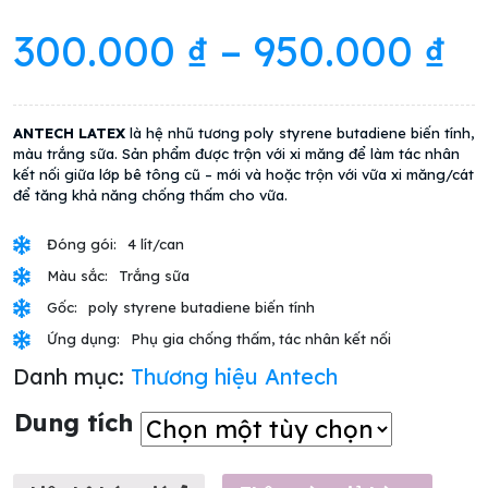
300.000
₫
–
950.000
₫
ANTECH LATEX
là hệ nhũ tương poly styrene butadiene biến tính,
màu trắng sữa. Sản phẩm được trộn với xi măng để làm tác nhân
kết nối giữa lớp bê tông cũ – mới và hoặc trộn với vữa xi măng/cát
để tăng khả năng chống thấm cho vữa.
Đóng gói:
4 lít/can
Màu sắc:
Trắng sữa
Gốc:
poly styrene butadiene biến tính
Ứng dụng:
Phụ gia chống thấm, tác nhân kết nối
Danh mục:
Thương hiệu Antech
Dung tích