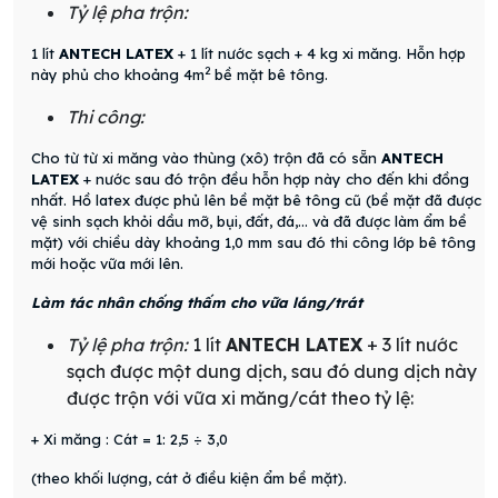
Tỷ lệ pha trộn:
1 lít
ANTECH LATEX
+ 1 lít nước sạch + 4 kg xi măng. Hỗn hợp
2
này phủ cho khoảng 4m
bề mặt bê tông.
Thi công:
Cho từ từ xi măng vào thùng (xô) trộn đã có sẵn
ANTECH
LATEX
+ nước sau đó trộn đều hỗn hợp này cho đến khi đồng
nhất. Hồ latex được phủ lên bề mặt bê tông cũ (bề mặt đã được
vệ sinh sạch khỏi dầu mỡ, bụi, đất, đá,… và đã được làm ẩm bề
mặt) với chiều dày khoảng 1,0 mm sau đó thi công lớp bê tông
mới hoặc vữa mới lên.
Làm tác nhân chống thấm cho vữa láng/trát
Tỷ lệ pha trộn:
1 lít
ANTECH LATEX
+ 3 lít nước
sạch được một dung dịch, sau đó dung dịch này
được trộn với vữa xi măng/cát theo tỷ lệ:
+ Xi măng : Cát = 1: 2,5 ÷ 3,0
(theo khối lượng, cát ở điều kiện ẩm bề mặt).