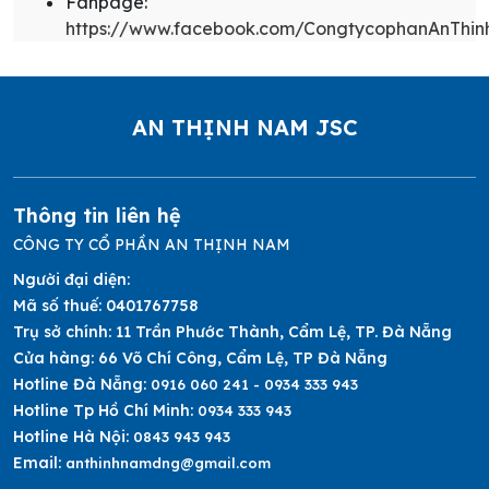
Fanpage:
https://www.facebook.com/CongtycophanAnThi
AN THỊNH NAM JSC
Thông tin liên hệ
CÔNG TY CỔ PHẦN AN THỊNH NAM
Người đại diện:
Mã số thuế:
0401767758
Trụ sở chính:
11 Trần Phước Thành, Cẩm Lệ, TP. Đà Nẵng
Cửa hàng:
66 Võ Chí Công, Cẩm Lệ, TP Đà Nẵng
Hotline Đà Nẵng:
0916 060 241 - 0934 333 943
Hotline Tp Hồ Chí Minh:
0934 333 943
Hotline Hà Nội:
0843 943 943
Email:
anthinhnamdng@gmail.com