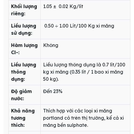
Khối lượng
1.05 ± 0.02 Kg/lít
riêng:
Liều lượng
0.50 ÷ 1.00 Lít/100 Kg xi măng
sử dụng:
Hàm lượng
Không
Cl-:
Liều lượng
Liều lượng thông dụng là 0.7 lít/100
thông
kg xi măng (0.35 lít / 1 bao xi măng
dụng:
50 kg).
Độ giảm
Đến 23%
nước:
Khả năng
Thích hợp với các loại xi măng
tương
portland có trên thị trường, kể cả xi
thích:
măng bền sulphate.