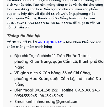
trở thành đối tác của bạn với những sản phẩm chất lượng và
dịch vụ hấp dẫn. Tạo nền móng vững chắc và lâu dài cho công
trình xây dựng của bạn. Nếu bạn có nhu cầu mua sản phẩm
Super R7 hãy đến với địa chỉ 66 Võ Chí Công, phường Hòa
Xuân, quận Cẩm Lệ, thành phố Đà Nẵng hoặc qua hotline
0916.060.241- 0934.333.943- 0843.943.943 để được tư vấn và
hỗ trợ miễn phí.
Thông tin liên hệ:
CÔNG TY CỔ PHẦN
AN THỊNH NAM
– Nhà Phân Phối các sản
phẩm chống thấm chính hãng
Địa chỉ: Trụ sở chính: 11 Trần Phước Thành,
phường Khuê Trung, quận Cẩm Lệ, thành phố Đà
Nẵng
VP giao dịch & Cửa hàng: 66 Võ Chí Công,
phường Hòa Xuân, quận Cẩm Lệ, thành phố Đà
Nẵng
Điện thoại: 0914.158.152; Hotline: 0916.060.241-
0934.333.943- 0843.943.943
Email: anthinhnamdng@gmail.com