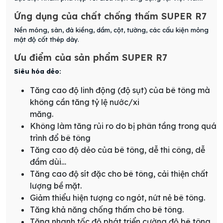
Ứng dụng của chất chống thấm SUPER R7
Nền móng, sàn, đà kiềng, dầm, cột, tường, các cấu kiện mỏng
mật độ cốt thép dày.
Ưu điểm của sản phẩm SUPER R7
Siêu hóa dẻo:
Tăng cao độ linh động (độ sụt) của bê tông mà
không cần tăng tỷ lệ nước/xi
măng.
Không làm tăng rủi ro do bị phân tầng trong quá
trình đổ bê tông
Tăng cao độ dẻo của bê tông, dễ thi công, dễ
đầm dùi…
Tăng cao độ sít đặc cho bê tông, cải thiện chất
lượng bề mặt.
Giảm thiểu hiện tượng co ngót, nứt nẻ bê tông.
Tăng khả năng chống thấm cho bê tông.
Tăng nhanh tốc độ phát triển cường độ bê tông