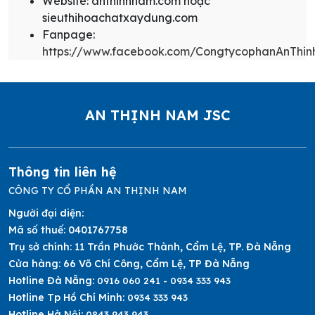
Website: anthinhnam.com hoặc
sieuthihoachatxaydung.com
Fanpage:
https://www.facebook.com/CongtycophanAnThi
AN THỊNH NAM JSC
Thông tin liên hệ
CÔNG TY CỔ PHẦN AN THỊNH NAM
Người đại diện:
Mã số thuế:
0401767758
Trụ sở chính:
11 Trần Phước Thành, Cẩm Lệ, TP. Đà Nẵng
Cửa hàng:
66 Võ Chí Công, Cẩm Lệ, TP Đà Nẵng
Hotline Đà Nẵng:
0916 060 241 - 0934 333 943
Hotline Tp Hồ Chí Minh:
0934 333 943
Hotline Hà Nội:
0843 943 943