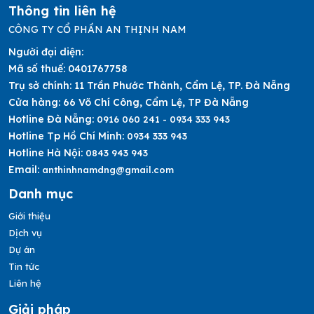
Thông tin liên hệ
CÔNG TY CỔ PHẦN AN THỊNH NAM
Người đại diện:
Mã số thuế:
0401767758
Trụ sở chính:
11 Trần Phước Thành, Cẩm Lệ, TP. Đà Nẵng
Cửa hàng:
66 Võ Chí Công, Cẩm Lệ, TP Đà Nẵng
Hotline Đà Nẵng:
0916 060 241 - 0934 333 943
Hotline Tp Hồ Chí Minh:
0934 333 943
Hotline Hà Nội:
0843 943 943
Email:
anthinhnamdng@gmail.com
Danh mục
Giới thiệu
Dịch vụ
Dự án
Tin tức
Liên hệ
Giải pháp