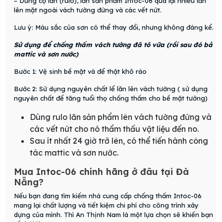
– Dùng cọ lăn (rulo), lăn sản phẩm Intoc-06 qua lại nhiều lần
lên mặt ngoài vách tường đứng và các vết nứt.
Lưu ý: Màu sắc của sơn có thể thay đổi, nhưng không đáng kể.
Sử dụng để chống thấm vách tường đã tô vữa (rồi sau đó bả
mattic và sơn nước)
Bước 1: Vệ sinh bề mặt và để thật khô ráo
Bước 2: Sử dụng nguyên chất lể lăn lên vách tường ( sử dụng
nguyên chất để tăng tuổi thọ chống thấm cho bề mặt tường)
Dùng rulo lăn sản phẩm lên vách tường đứng và
các vết nứt cho nó thẩm thấu vật liệu đến no.
Sau ít nhất 24 giờ trở lên, có thể tiến hành công
tác mattic và sơn nước.
Mua Intoc-06 chính hãng ở đâu tại Đà
Nẵng?
Nếu bạn đang tìm kiếm nhà cung cấp chống thấm Intoc-06
mang lại chất lượng và tiết kiệm chi phí cho công trình xây
dựng của mình. Thì An Thịnh Nam là một lựa chọn sẽ khiến bạn