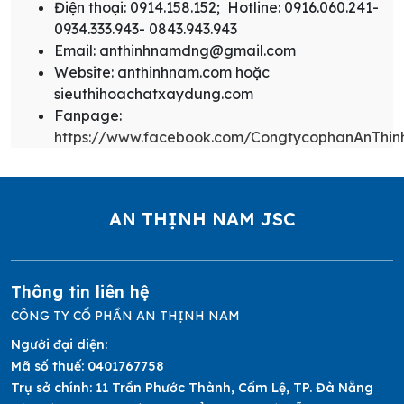
Điện thoại: 0914.158.152; Hotline: 0916.060.241-
0934.333.943- 0843.943.943
Email: anthinhnamdng@gmail.com
Website: anthinhnam.com hoặc
sieuthihoachatxaydung.com
Fanpage:
https://www.facebook.com/CongtycophanAnThi
AN THỊNH NAM JSC
Thông tin liên hệ
CÔNG TY CỔ PHẦN AN THỊNH NAM
Người đại diện:
Mã số thuế:
0401767758
Trụ sở chính:
11 Trần Phước Thành, Cẩm Lệ, TP. Đà Nẵng