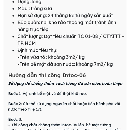
Dạng: lỏng
Màu : trắng sữa
Hạn sử dụng: 24 tháng kể từ ngày sản xuất
Bảo quản: nơi khô ráo thoáng mát tránh ánh
nắng trực tiếp
Chất lượng: Đạt tiêu chuẩn TC 01-08 / CTY.TTT –
TP. HCM
Định mức tiêu thụ:
-Trên vữa tô : khoảng 3m2/ kg
-Trên bề mặt đã sơn nước: khoảng 7m2/ kg
Hướng dẫn thi công Intoc-06
Sử dụng để chống thấm vách tường đã sơn nước hoàn thiện
Bước 1: Vệ sinh bề mặt và để thật khô ráo.
Bước 2: Có thể sử dụng nguyên chất hoặc tiến hành pha với
nước theo tỉ lệ 1/1
Bước 3:
– Thi công chất chống thấm intoc-06 lên bề mặt tường