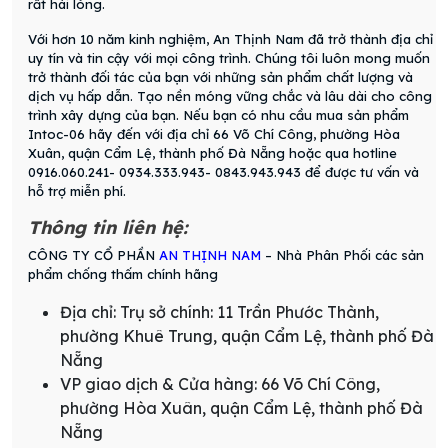
rất hài lòng.
Với hơn 10 năm kinh nghiệm, An Thịnh Nam đã trở thành địa chỉ
uy tín và tin cậy với mọi công trình. Chúng tôi luôn mong muốn
trở thành đối tác của bạn với những sản phẩm chất lượng và
dịch vụ hấp dẫn. Tạo nền móng vững chắc và lâu dài cho công
trình xây dựng của bạn. Nếu bạn có nhu cầu mua sản phẩm
Intoc-06 hãy đến với địa chỉ 66 Võ Chí Công, phường Hòa
Xuân, quận Cẩm Lệ, thành phố Đà Nẵng hoặc qua hotline
0916.060.241- 0934.333.943- 0843.943.943 để được tư vấn và
hỗ trợ miễn phí.
Thông tin liên hệ:
CÔNG TY CỔ PHẦN
AN THỊNH NAM
– Nhà Phân Phối các sản
phẩm chống thấm chính hãng
Địa chỉ: Trụ sở chính: 11 Trần Phước Thành,
phường Khuê Trung, quận Cẩm Lệ, thành phố Đà
Nẵng
VP giao dịch & Cửa hàng: 66 Võ Chí Công,
phường Hòa Xuân, quận Cẩm Lệ, thành phố Đà
Nẵng