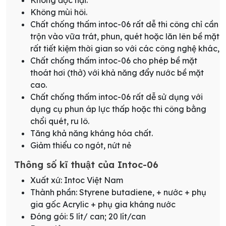
Không mùi hôi.
Chất chống thấm intoc-06 rất dễ thi công chỉ cần
trộn vào vữa trát, phun, quét hoặc lăn lên bề mặt
rất tiết kiệm thời gian so với các công nghệ khác,
Chất chống thấm intoc-06 cho phép bề mặt
thoát hơi (thở) với khả năng đẩy nước bề mặt
cao.
Chất chống thấm intoc-06 rất dễ sử dụng với
dụng cụ phun áp lực thấp hoặc thi công bằng
chổi quét, ru lô.
Tăng khả năng kháng hóa chất.
Giảm thiểu co ngót, nứt nẻ
Thông số kĩ thuật của Intoc-06
Xuất xứ: Intoc Việt Nam
Thành phần: Styrene butadiene, + nước + phụ
gia gốc Acrylic + phụ gia kháng nước
Đóng gói: 5 lít/ can; 20 lít/can