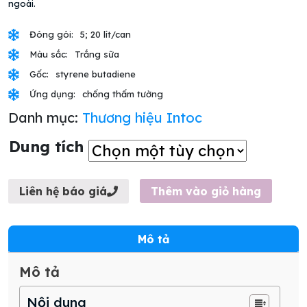
ngoài.
Đóng gói:
5; 20 lít/can
Màu sắc:
Trắng sữa
Gốc:
styrene butadiene
Ứng dụng:
chống thấm tường
Danh mục:
Thương hiệu Intoc
Dung tích
Thêm vào giỏ hàng
Liên hệ báo giá
Mô tả
Mô tả
Nội dung