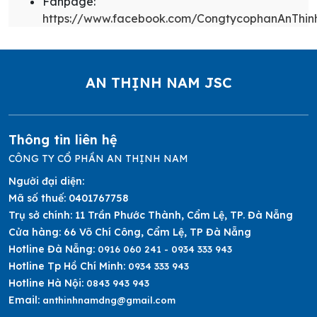
Fanpage:
https://www.facebook.com/CongtycophanAnThi
AN THỊNH NAM JSC
Thông tin liên hệ
CÔNG TY CỔ PHẦN AN THỊNH NAM
Người đại diện:
Mã số thuế:
0401767758
Trụ sở chính:
11 Trần Phước Thành, Cẩm Lệ, TP. Đà Nẵng
Cửa hàng:
66 Võ Chí Công, Cẩm Lệ, TP Đà Nẵng
Hotline Đà Nẵng:
0916 060 241 - 0934 333 943
Hotline Tp Hồ Chí Minh:
0934 333 943
Hotline Hà Nội:
0843 943 943
Email:
anthinhnamdng@gmail.com