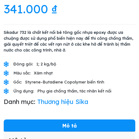
341.000
₫
Sikadur 732 là chất kết nối bê tông gốc nhựa epoxy được ưa
chuộng được sử dụng phổ biến hiện nay để thi công chống thấm,
giải quyết triệt để các vết rạn nứt ở các khe hở để tránh bị thấm
nước cho các công trình, nhà ở.
Đóng gói:
1; 2 kg/bộ
Màu sắc:
Xám nhạt
Gốc:
Styrene-Butadiene Copolymer biến tính
Ứng dụng:
Phụ gia chống thấm, tác nhân kết nối
Danh mục:
Thương hiệu Sika
Mô tả