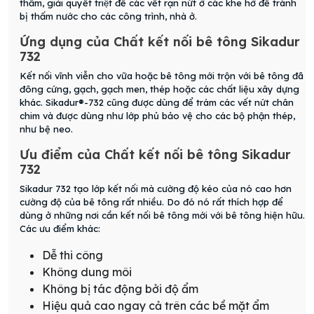
thấm, giải quyết triệt để các vết rạn nứt ở các khe hở để tránh
bị thấm nước cho các công trình, nhà ở.
Ứng dụng của Chất kết nối bê tông Sikadur
732
Kết nối vĩnh viễn cho vữa hoặc bê tông mới trộn với bê tông đã
đông cứng, gạch, gạch men, thép hoặc các chất liệu xây dựng
khác. Sikadur®-732 cũng được dùng để trám các vết nứt chân
chim và được dùng như lớp phủ bảo vệ cho các bộ phận thép,
như bệ neo.
Ưu điểm của Chất kết nối bê tông Sikadur
732
Sikadur 732 tạo lớp kết nối mà cường độ kéo của nó cao hơn
cường độ của bê tông rất nhiều. Do đó nó rất thích hợp để
dùng ở những nơi cần kết nối bê tông mới với bê tông hiện hữu.
Các ưu điểm khác:
Dễ thi công
Không dung môi
Không bị tác động bởi độ ẩm
Hiệu quả cao ngay cả trên các bề mặt ẩm