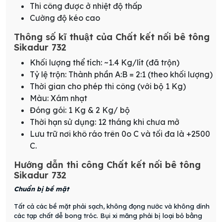
Thi công được ở nhiệt độ thấp
Cường độ kéo cao
Thông số kĩ thuật của Chất kết nối bê tông
Sikadur 732
Khối lượng thể tích: ~1.4 Kg/lít (đã trộn)
Tỷ lệ trộn: Thành phần A:B = 2:1 (theo khối lượng)
Thời gian cho phép thi công (với bộ 1 Kg)
Màu: Xám nhạt
Đóng gói: 1 Kg & 2 Kg/ bộ
Thời hạn sử dụng: 12 tháng khi chưa mở
Lưu trữ nơi khô ráo trên 0o C và tối đa là +2500
C.
Hướng dẫn thi công Chất kết nối bê tông
Sikadur 732
Chuẩn bị bề mặt
Tất cả các bề mặt phải sạch, không đọng nước và không dính
các tạp chất dễ bong tróc. Bụi xi măng phải bị loại bỏ bằng