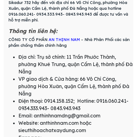
Sikadur 732 hãy đến với địa chỉ 66 Võ Chí Công, phường Hòa
Xuân, quận Cẩm Lệ, thành phố Đà Nẵng hoặc qua hotline
0916.060.241- 0934.333.943- 0843.943.943 để được tư vấn và
hỗ trợ miễn phí.
Thông tin liên hệ:
CÔNG TY CỔ PHẦN
AN THỊNH NAM
– Nhà Phân Phối các sản
phẩm chống thấm chính hãng
Địa chỉ: Trụ sở chính: 11 Trần Phước Thành,
phường Khuê Trung, quận Cẩm Lệ, thành phố Đà
Nẵng
VP giao dịch & Cửa hàng: 66 Võ Chí Công,
phường Hòa Xuân, quận Cẩm Lệ, thành phố Đà
Nẵng
Điện thoại: 0914.158.152; Hotline: 0916.060.241-
0934.333.943- 0843.943.943
Email: anthinhnamdng@gmail.com
Website: anthinhnam.com hoặc
sieuthihoachatxaydung.com