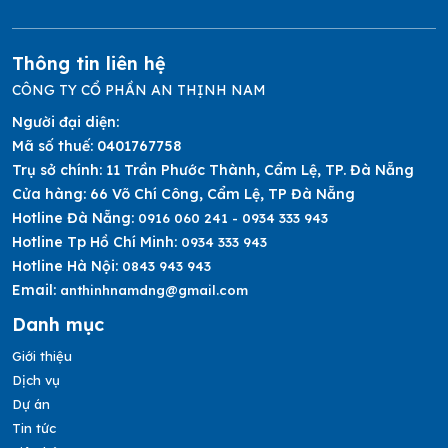
Thông tin liên hệ
CÔNG TY CỔ PHẦN AN THỊNH NAM
Người đại diện:
Mã số thuế:
0401767758
Trụ sở chính:
11 Trần Phước Thành, Cẩm Lệ, TP. Đà Nẵng
Cửa hàng:
66 Võ Chí Công, Cẩm Lệ, TP Đà Nẵng
Hotline Đà Nẵng:
0916 060 241 - 0934 333 943
Hotline Tp Hồ Chí Minh:
0934 333 943
Hotline Hà Nội:
0843 943 943
Email:
anthinhnamdng@gmail.com
Danh mục
Giới thiệu
Dịch vụ
Dự án
Tin tức