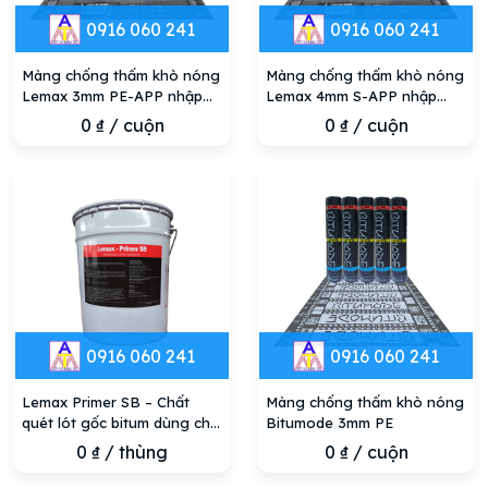
0916 060 241
0916 060 241
Màng chống thấm khò nóng
Màng chống thấm khò nóng
Lemax 3mm PE-APP nhập
Lemax 4mm S-APP nhập
khẩu từ Ý, giá tốt nhất
khẩu, mặt cát, giá tốt
0
₫
/ cuộn
0
₫
/ cuộn
0916 060 241
0916 060 241
Lemax Primer SB – Chất
Màng chống thấm khò nóng
quét lót gốc bitum dùng cho
Bitumode 3mm PE
màng chính hãng
0
₫
/ thùng
0
₫
/ cuộn