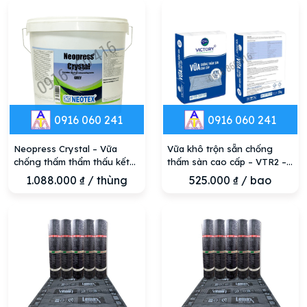
0916 060 241
0916 060 241
Neopress Crystal – Vữa
Vữa khô trộn sẵn chống
chống thấm thẩm thấu kết
thấm sàn cao cấp – VTR2 –
tinh
VICTORY SUPER chất lượng,
1.088.000
₫
/ thùng
525.000
₫
/ bao
chính hãng tại Đà Nẵng